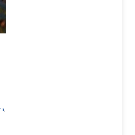
ěti
,