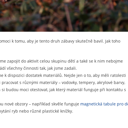
omoci k tomu, aby je tento druh zábavy skutečně bavil. Jak toho
me zapojit do aktivit celou skupinu dětí a také se k nim nebojme
í všechny činnosti tak, jak jsme zadali.
 k dispozici dostatek materiálů. Nejde jen o to, aby měli ratolesti
i pracovat s různými materiály – vodovky, tempery, akrylové barvy,
 si budou moci otestovat, jak který materiál funguje při kontaktu s
u nové obzory – například skvěle funguje
magnetická tabule pro d
hytání ryb nebo různé plastické knížky.