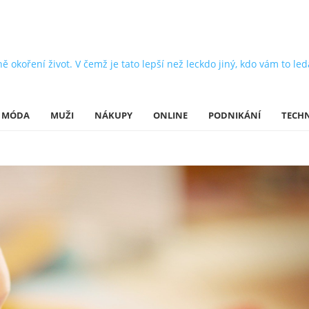
oření život. V čemž je tato lepší než leckdo jiný, kdo vám to leda 
MÓDA
MUŽI
NÁKUPY
ONLINE
PODNIKÁNÍ
TECH