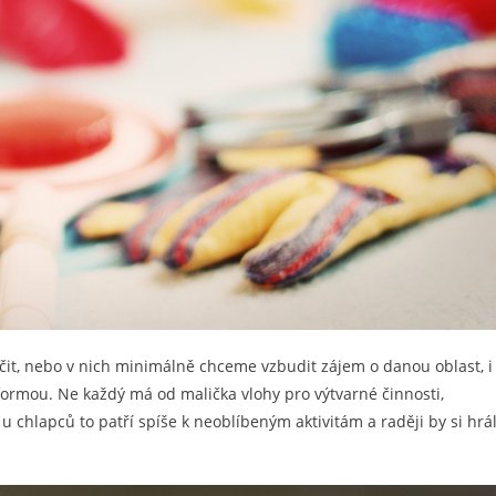
učit, nebo v nich minimálně chceme vzbudit zájem o danou oblast, i
formou. Ne každý má od malička vlohy pro výtvarné činnosti,
 chlapců to patří spíše k neoblíbeným aktivitám a raději by si hrál