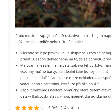
Proto musíme zapojit naši představivost a trochu jim nap
můžeme jako rodiče nebo učitelé docílit?
Všechno se lépe praktikuje ve skupince. Proto se neboj
přidat. Alespoň dohlédneme na to, že se opravdu provád
Malování a kreslení je největší zábava tehdy, když máme
všechny možné barvy, ale ideální také je, aby se naučil
plastelína a další. Fantazii se meze nekladou a alespoň
vodou nebo s ostatními, které lze při hře použít.
Zapojit můžeme i některé pomůcky, které dětem otevřo
dětský tkalcovský stav s vlnou, magnetická udička na c
3.9/5 - (14 votes)