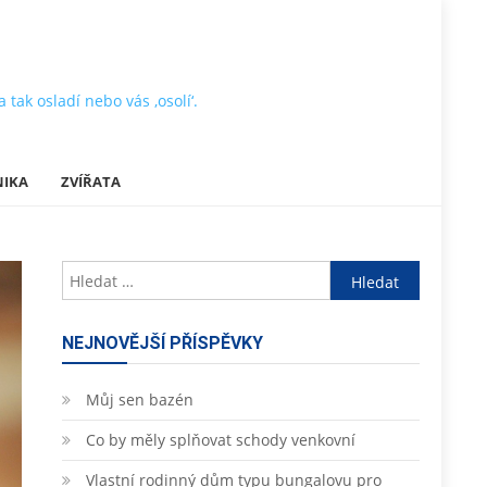
tak osladí nebo vás ‚osolí‘.
NIKA
ZVÍŘATA
Vyhledávání
NEJNOVĚJŠÍ PŘÍSPĚVKY
Můj sen bazén
Co by měly splňovat schody venkovní
Vlastní rodinný dům typu bungalovu pro