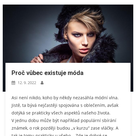
Proč vůbec existuje móda
12. 9. 2022
Asi není nikdo, koho by někdy nezasáhla módní vlna.
Jistě, ta bývá nejčastěji spojována s oblečením, avšak
dotýká se prakticky všech aspektů našeho života.
V jednu dobu může být například populární sbírání
známek, o rok později budou „v kurzu“ zase vláčky. A
tak je tomu prakticky u všeho. Zde je dobré se