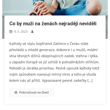
Co by muži na ženách nejraději neviděli
6. 5. 2023
Kalhoty ve stylu boyfriend Zatímco v Česku stále
převládá u mladé generace, dokonce i u mužů, módní
vlna těsných džínů obepínajících zadek, stehna i lýtka,
v západní Evropě se již vzhlíží k pohodlnějším střihům.
Pohodlí je zkrátka prioritou. Pevně upnuté kalhoty totiž
svým způsobem navozují mírný stres a toho je všude
kolem nás až příliš. Vypasované pevné zadečky […]
Pokračovat ve čtení