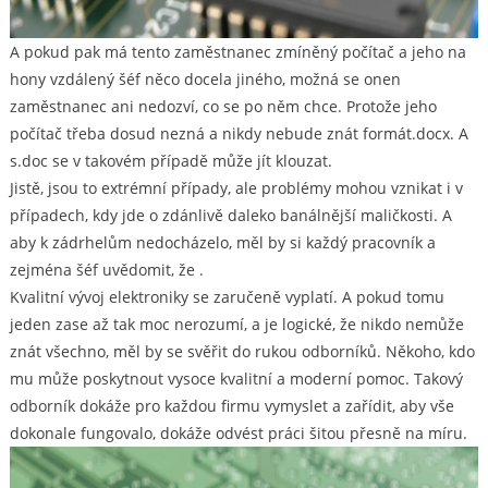
A pokud pak má tento zaměstnanec zmíněný počítač a jeho na
hony vzdálený šéf něco docela jiného, možná se onen
zaměstnanec ani nedozví, co se po něm chce. Protože jeho
počítač třeba dosud nezná a nikdy nebude znát formát.docx. A
s.doc se v takovém případě může jít klouzat.
Jistě, jsou to extrémní případy, ale problémy mohou vznikat i v
případech, kdy jde o zdánlivě daleko banálnější maličkosti. A
aby k zádrhelům nedocházelo, měl by si každý pracovník a
zejména šéf uvědomit, že
.
Kvalitní vývoj elektroniky se zaručeně vyplatí. A pokud tomu
jeden zase až tak moc nerozumí, a je logické, že nikdo nemůže
znát všechno, měl by se svěřit do rukou odborníků. Někoho, kdo
mu může poskytnout vysoce kvalitní a moderní pomoc. Takový
odborník dokáže pro každou firmu vymyslet a zařídit, aby vše
dokonale fungovalo, dokáže odvést práci šitou přesně na míru.