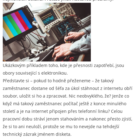
Ukázkovým příkladem toho, kde je přesnosti zapotřebí, jsou
obory související s elektronikou.
Představte si – pokud to hodně přeženeme – že takový
zaměstnanec dostane od šéfa za úkol stáhnout z internetu obří
soubor, uložit si ho a zpracovat. Nic neobvyklého, že? Jenže co
když má takový zaměstnanec počítač ještě z konce minulého
století a je na internet připojen přes telefonní linku? Celou
pracovní dobu stráví jenom stahováním a nakonec přesto zjistí,
že si to ani neuloží, protože se mu to nevejde na tehdejší
technický zázrak jménem disketa.