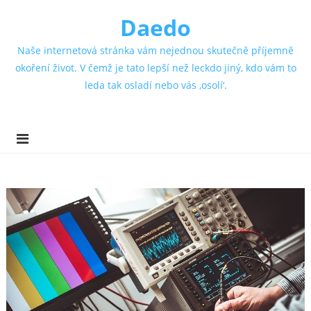
Daedo
Naše internetová stránka vám nejednou skutečně příjemně
okoření život. V čemž je tato lepší než leckdo jiný, kdo vám to
leda tak osladí nebo vás ‚osolí‘.