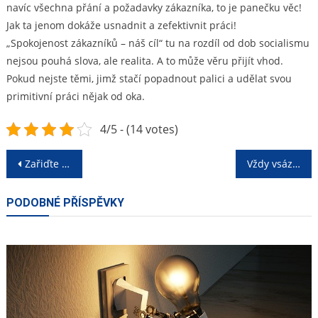
navíc všechna přání a požadavky zákazníka, to je panečku věc!
Jak ta jenom dokáže usnadnit a zefektivnit práci!
„Spokojenost zákazníků – náš cíl“ tu na rozdíl od dob socialismu
nejsou pouhá slova, ale realita. A to může věru přijít vhod.
Pokud nejste těmi, jimž stačí popadnout palici a udělat svou
primitivní práci nějak od oka.
4/5 - (14 votes)
Navigace
Zařiďte si zelenou domácnost
Vždy vsázejte na kvalitu
pro
PODOBNÉ PŘÍSPĚVKY
příspěvek