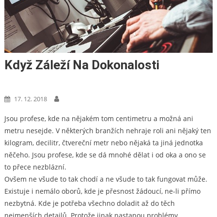
Když Záleží Na Dokonalosti
Technika
17. 12. 2018
Jsou profese, kde na nějakém tom centimetru a možná ani
metru nesejde. V některých branžích nehraje roli ani nějaký ten
kilogram, decilitr, čtvereční metr nebo nějaká ta jiná jednotka
něčeho. Jsou profese, kde se dá mnohé dělat i od oka a ono se
to přece nezblázní.
Ovšem ne všude to tak chodí a ne všude to tak fungovat může.
Existuje i nemálo oborů, kde je přesnost žádoucí, ne-li přímo
nezbytná. Kde je potřeba všechno doladit až do těch
nejmenších detailů. Protože jinak nastanou problémy.