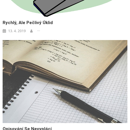
Rychlý, Ale Pečlivý Úklid
13. 4. 2019
Opisování Se Nevyplácí