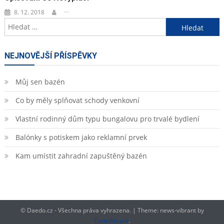
8. 12. 2018
Vyhledávání
NEJNOVĚJŠÍ PŘÍSPĚVKY
Můj sen bazén
Co by měly splňovat schody venkovní
Vlastní rodinný dům typu bungalovu pro trvalé bydlení
Balónky s potiskem jako reklamní prvek
Kam umístit zahradní zapuštěný bazén
© Daedo.cz - Všechna práva vyhrazena.
|
Theme: news-vibrant by
CodeVibrant
.