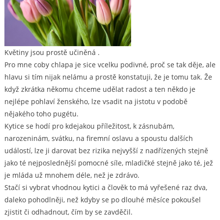
Květiny jsou prostě učiněná
.
Pro mne coby chlapa je sice vcelku podivné, proč se tak děje, ale
hlavu si tím nijak nelámu a prostě konstatuji, že je tomu tak. Že
když zkrátka někomu chceme udělat radost a ten někdo je
nejlépe pohlaví ženského, lze vsadit na jistotu v podobě
nějakého toho pugétu.
Kytice se hodí pro kdejakou příležitost, k zásnubám,
narozeninám, svátku, na firemní oslavu a spoustu dalších
událostí, lze ji darovat bez rizika nejvyšší z nadřízených stejně
jako té nejposlednější pomocné síle, mladičké stejně jako té, jež
je mláda už mnohem déle, než je zdrávo.
Stačí si vybrat vhodnou kytici a člověk to má vyřešené raz dva,
daleko pohodlněji, než kdyby se po dlouhé měsíce pokoušel
zjistit či odhadnout, čím by se zavděčil.