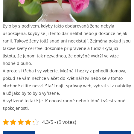
Bylo by s podivem, kdyby takto obdarovaná žena nebyla
uspokojena, kdyby se jí tento dar nelíbil nebo ji dokonce nějak
ranil. Takové ženy totiž snad ani neexistují. Zejména pokud jsou
takové květy čerstvé, dokonale připravené a tudíž skýtající
jistotu, že jenom tak nezvadnou, že dotyčné vydrží ve váze
hodně dlouho.
A proto si třeba i vy vyberte. Možná i hezky z pohodlí domova,
pokud se vám nechce vláčet do květinářství nebo se v tomto
obchodě cítíte nesví. Stačí najít správný web, vybrat si z nabídky
a už jako by to bylo vyřízené.
A vyřízené to také je. K oboustranné nebo klidně i všestranné
spokojenosti.
4.3/5 - (9 votes)