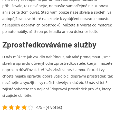
přibližovalo, tak neváhejte, nemusíte samozřejmě nic kupovat
ani složitě domlouvat. Stačí vám pouze naše skvělá a spolehlivá
autopůjčovna
, ve které naleznete k vypůjčení opravdu spoustu
nejlepších dopravních prostředků. Můžete si vybrat od motorek,
po automobily, až třeba po letadla anebo dokonce lodě.
Zprostředkováváme služby
U nás můžete jak vozidlo nabídnout, tak také pronajmout. Jsme
skvělí a opravdu důvěryhodní zprostředkovatelé, kterým můžete
naprosto důvěřovat, kteří vás zkrátka nezklamou. Pokud i vy
chcete nějaké opravdu dobré vozidlo či dopravní prostředek, tak
neváhejte a využijte i vy našich skvělých služeb. U nás si totiž
zajisté vyberete ten nejlepší dopravní prostředek pro vás, který
si zajisté oblíbíte.
4/5 - (4 votes)