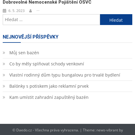
Dobrovolné Nemocenské Pojištění OSVČ
6. 5. 2023
Vyhledávání
NEJNOVĚJŠÍ PŘÍSPĚVKY
Můj sen bazén
Co by měly splňovat schody venkovní
Vlastní rodinný dům typu bungalovu pro trvalé bydlení
Balónky s potiskem jako reklamní prvek
Kam umístit zahradní zapuštěný bazén
© Daedo.cz - Všechna práva vyhrazena.
|
Theme: news-vibrant by