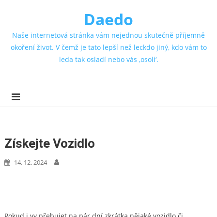
Daedo
Naše internetová stránka vám nejednou skutečně příjemně
okoření život. V čemž je tato lepší než leckdo jiný, kdo vám to
leda tak osladí nebo vás ‚osolí‘.
Získejte Vozidlo
14. 12. 2024
Pokud i vy přebujet na pár dní zkrátka nějaké vozidlo či