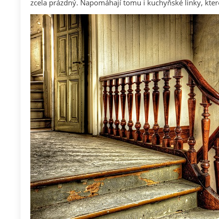
zcela prázdný. Napomáhají tomu i kuchyňské linky, které