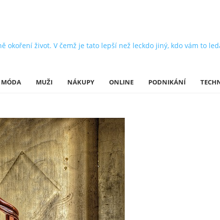
oření život. V čemž je tato lepší než leckdo jiný, kdo vám to leda 
MÓDA
MUŽI
NÁKUPY
ONLINE
PODNIKÁNÍ
TECH