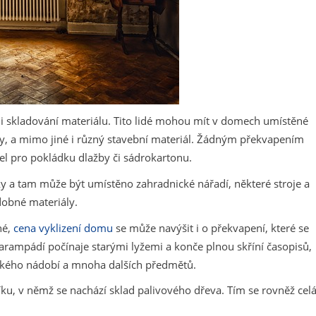
í i skladování materiálu. Tito lidé mohou mít v domech umístěné
ily, a mimo jiné i různý stavební materiál. Žádným překvapením
el pro pokládku dlažby či sádrokartonu.
ky a tam může být umístěno zahradnické nářadí, některé stroje a
dobné materiály.
né,
cena vyklizení domu
se může navýšit i o překvapení, které se
rampádí počínaje starými lyžemi a konče plnou skříní časopisů,
ňského nádobí a mnoha dalších předmětů.
íku, v němž se nachází sklad palivového dřeva. Tím se rovněž cel