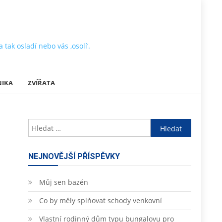
tak osladí nebo vás ‚osolí‘.
NIKA
ZVÍŘATA
Vyhledávání
NEJNOVĚJŠÍ PŘÍSPĚVKY
Můj sen bazén
Co by měly splňovat schody venkovní
Vlastní rodinný dům typu bungalovu pro