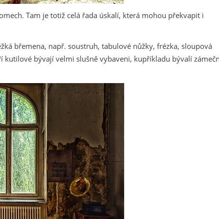
ech. Tam je totiž celá řada úskalí, která mohou překvapit i
těžká břemena, např. soustruh, tabulové nůžky, frézka, sloupová
ří kutilové bývají velmi slušně vybaveni, kupříkladu bývalí zámečn