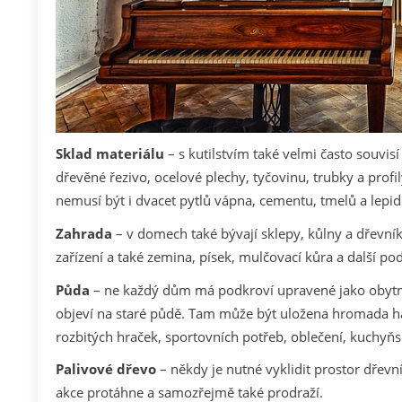
Sklad materiálu
– s kutilstvím také velmi často souvis
dřevěné řezivo, ocelové plechy, tyčovinu, trubky a prof
nemusí být i dvacet pytlů vápna, cementu, tmelů a lepid
Zahrada
– v domech také bývají sklepy, kůlny a dřevní
zařízení a také zemina, písek, mulčovací kůra a další po
Půda
– ne každý dům má podkroví upravené jako obyt
objeví na staré půdě. Tam může být uložena hromada ha
rozbitých hraček, sportovních potřeb, oblečení, kuchy
Palivové dřevo
– někdy je nutné vyklidit prostor dřevn
akce protáhne a samozřejmě také prodraží.