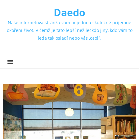
Daedo
Naše internetová stránka vám nejednou skutečně příjemně
okoření život. V čemž je tato lepší než leckdo jiný, kdo vám to
leda tak osladí nebo vás ‚osolí‘.