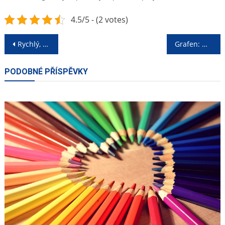
4.5/5 - (2 votes)
Navigace
Rychlý, ale pečlivý úklid
Grafen: materiál budoucnosti
pro
PODOBNÉ PŘÍSPĚVKY
příspěvek