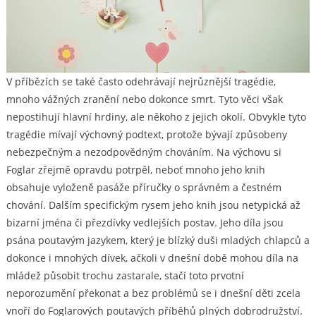
V příbězích se také často odehrávají nejrůznější tragédie,
mnoho vážných zranění nebo dokonce smrt. Tyto věci však
nepostihují hlavní hrdiny, ale někoho z jejich okolí. Obvykle tyto
tragédie mívají výchovný podtext, protože bývají způsobeny
nebezpečným a nezodpovědným chováním. Na výchovu si
Foglar zřejmě opravdu potrpěl, neboť mnoho jeho knih
obsahuje vyloženě pasáže příručky o správném a čestném
chování. Dalším specifickým rysem jeho knih jsou netypická až
bizarní jména či přezdívky vedlejších postav. Jeho díla jsou
psána poutavým jazykem, který je blízký duši mladých chlapců a
dokonce i mnohých dívek, ačkoli v dnešní době mohou díla na
mládež působit trochu zastarale, stačí toto prvotní
neporozumění překonat a bez problémů se i dnešní děti zcela
vnoří do Foglarových poutavých příběhů plných dobrodružství.