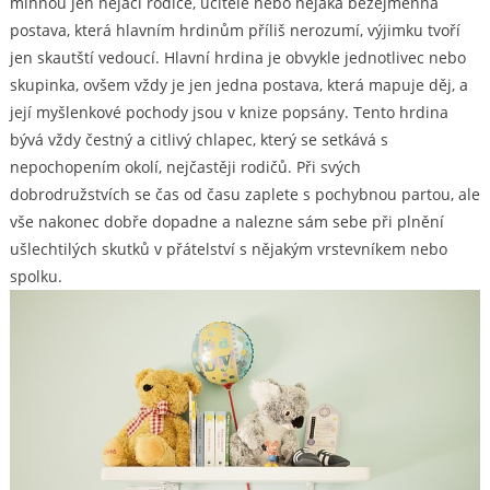
mihnou jen nějací rodiče, učitelé nebo nějaká bezejmenná
postava, která hlavním hrdinům příliš nerozumí, výjimku tvoří
jen skautští vedoucí. Hlavní hrdina je obvykle jednotlivec nebo
skupinka, ovšem vždy je jen jedna postava, která mapuje děj, a
její myšlenkové pochody jsou v knize popsány. Tento hrdina
bývá vždy čestný a citlivý chlapec, který se setkává s
nepochopením okolí, nejčastěji rodičů. Při svých
dobrodružstvích se čas od času zaplete s pochybnou partou, ale
vše nakonec dobře dopadne a nalezne sám sebe při plnění
ušlechtilých skutků v přátelství s nějakým vrstevníkem nebo
spolku.