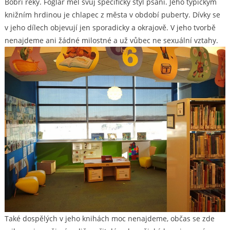
Bobří řeky.
Foglar
měl svůj specifický styl psaní. Jeho typickým
knižním hrdinou je chlapec z města v období puberty. Dívky se
v jeho dílech objevují jen sporadicky a okrajově. V jeho tvorbě
nenajdeme ani žádné milostné a už vůbec ne sexuální vztahy.
Také dospělých v jeho knihách moc nenajdeme, občas se zde