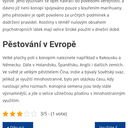
výživě. Jeho využívání se opět navrací do povědomí veřejnosti, a
dávno již není konopí spojováno pouze s kouřením marihuany.
Jeho pěstování je opět povoleno za určitých podmínek a
dodržení pravidel. Rostliny s téměř nulovým obsahem
psychotropních látek mají velice široké použití v dnešní době.
Pěstování v Evropě
Velké plochy polí s konopím naleznete například v Rakousku a
Německu. Dále v Holandsku, Španělsku, Anglii i dalších zemích.
Ve světě je velkým pěstitelem Čína, Indie a bývalý Sovětský svaz.
Jelikož je využití mnohostranné, bylo jen otázkou času, kdy
nastoupí jeho rozmach. Konopná semena jsou tedy stále
významnější, a jde o velice užitečnou plodinu s mnohostranným
využitím.
3/5 - (1 vote)
Navigace
Díky nám budete mít nové auto
Využijte šanci získat naše plastová okna