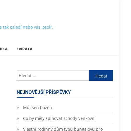
tak osladí nebo vás ‚osolí‘.
NIKA
ZVÍŘATA
Vyhledávání
NEJNOVĚJŠÍ PŘÍSPĚVKY
Můj sen bazén
Co by měly splňovat schody venkovní
Vlastní rodinný dům typu bungalovu pro