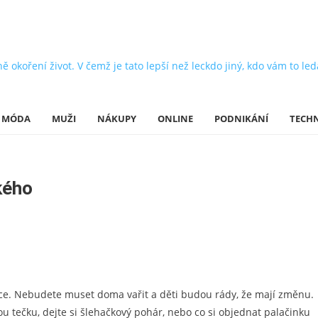
oření život. V čemž je tato lepší než leckdo jiný, kdo vám to leda 
MÓDA
MUŽI
NÁKUPY
ONLINE
PODNIKÁNÍ
TECH
kého
ace. Nebudete muset doma vařit a děti budou rády, že mají změnu.
ou tečku, dejte si šlehačkový pohár, nebo co si objednat palačinku