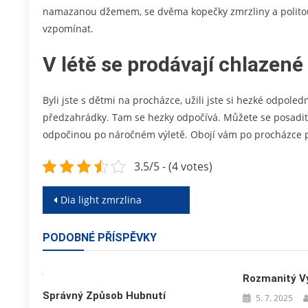
namazanou džemem, se dvěma kopečky
zmrzliny
a polito
vzpomínat.
V létě se prodávají chlazené
Byli jste s dětmi na procházce, užili jste si hezké odpol
předzahrádky. Tam se hezky odpočívá. Můžete se posadit, p
odpočinou po náročném výletě. Obojí vám po procházce 
3.5/5 - (4 votes)
Navigace
Dia light zmrzlina
pro
PODOBNÉ PŘÍSPĚVKY
příspěvek
Rozmanitý V
Správný Způsob Hubnutí
5. 7. 2025