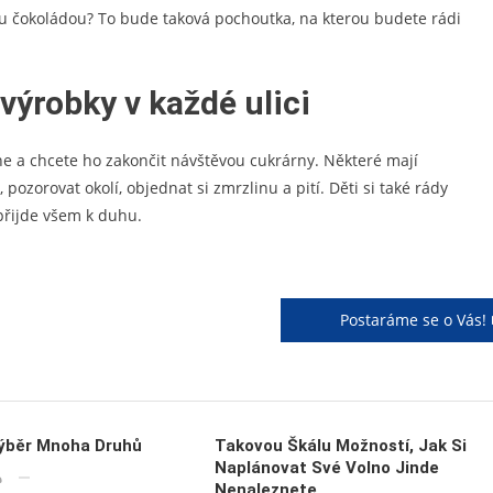
u čokoládou? To bude taková pochoutka, na kterou budete rádi
 výrobky v každé ulici
edne a chcete ho zakončit návštěvou cukrárny. Některé mají
ozorovat okolí, objednat si zmrzlinu a pití. Děti si také rády
přijde všem k duhu.
Postaráme se o Vás!
ýběr Mnoha Druhů
Takovou Škálu Možností, Jak Si
Naplánovat Své Volno Jinde
Nenaleznete