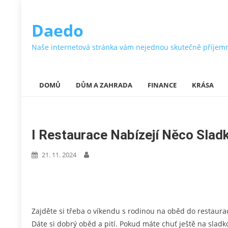
Daedo
Naše internetová stránka vám nejednou skutečně příjemně ok
DOMŮ
DŮM A ZAHRADA
FINANCE
KRÁSA
I Restaurace Nabízejí Něco Slad
21. 11. 2024
Zajděte si třeba o víkendu s rodinou na oběd do restaur
Dáte si dobrý oběd a pití. Pokud máte chuť ještě na sladk