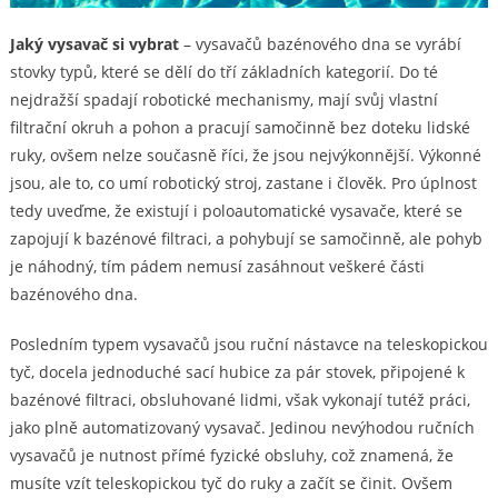
Jaký vysavač si vybrat
– vysavačů bazénového dna se vyrábí
stovky typů, které se dělí do tří základních kategorií. Do té
nejdražší spadají robotické mechanismy, mají svůj vlastní
filtrační okruh a pohon a pracují samočinně bez doteku lidské
ruky, ovšem nelze současně říci, že jsou nejvýkonnější. Výkonné
jsou, ale to, co umí robotický stroj, zastane i člověk. Pro úplnost
tedy uveďme, že existují i poloautomatické vysavače, které se
zapojují k bazénové filtraci, a pohybují se samočinně, ale pohyb
je náhodný, tím pádem nemusí zasáhnout veškeré části
bazénového dna.
Posledním typem vysavačů jsou ruční nástavce na teleskopickou
tyč, docela jednoduché sací hubice za pár stovek, připojené k
bazénové filtraci, obsluhované lidmi, však vykonají tutéž práci,
jako plně automatizovaný vysavač. Jedinou nevýhodou ručních
vysavačů je nutnost přímé fyzické obsluhy, což znamená, že
musíte vzít teleskopickou tyč do ruky a začít se činit. Ovšem