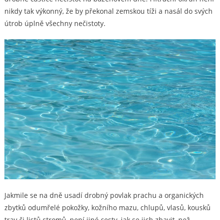
nikdy tak výkonný, že by překonal zemskou tíži a nasál do svých
útrob úplně všechny nečistoty.
Jakmile se na dně usadí drobný povlak prachu a organických
zbytků odumřelé pokožky, kožního mazu, chlupů, vlasů, kousků
trav či listů stromů, není jiné cesty, jak se jich zbavit, než