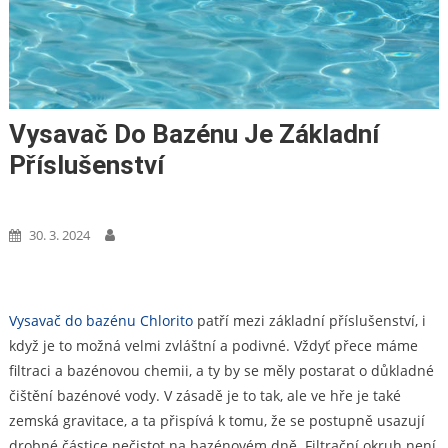
Vysavač Do Bazénu Je Základní
Příslušenství
Nákupy
30. 3. 2024
Vysavač do bazénu Chlorito
patří mezi základní příslušenství, i
když je to možná velmi zvláštní a podivné. Vždyť přece máme
filtraci a bazénovou chemii, a ty by se měly postarat o důkladné
čištění bazénové vody. V zásadě je to tak, ale ve hře je také
zemská gravitace, a ta přispívá k tomu, že se postupně usazují
drobné částice nečistot na bazénovém dně. Filtrační okruh není