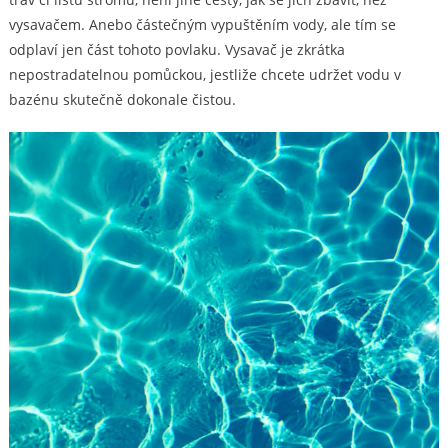
vysavačem. Anebo částečným vypuštěním vody, ale tím se
odplaví jen část tohoto povlaku. Vysavač je zkrátka
nepostradatelnou pomůckou, jestliže chcete udržet vodu v
bazénu skutečně dokonale čistou.