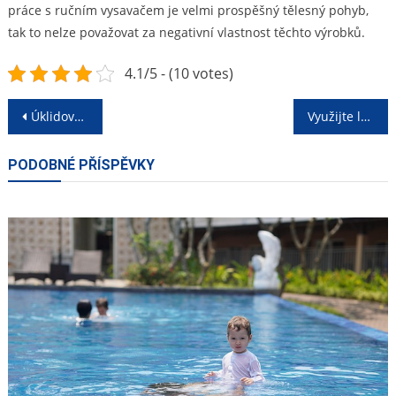
práce s ručním vysavačem je velmi prospěšný tělesný pohyb,
tak to nelze považovat za negativní vlastnost těchto výrobků.
4.1/5 - (10 votes)
Navigace
Úklidový vozík
Využijte levnějšího dodavatele a šetřete svoje peníze každý rok
pro
PODOBNÉ PŘÍSPĚVKY
příspěvek