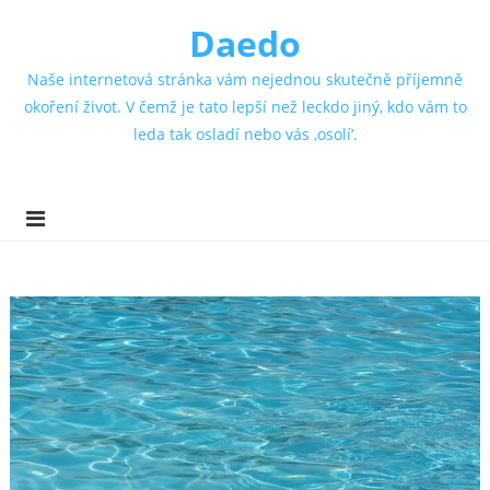
Daedo
Naše internetová stránka vám nejednou skutečně příjemně
okoření život. V čemž je tato lepší než leckdo jiný, kdo vám to
leda tak osladí nebo vás ‚osolí‘.