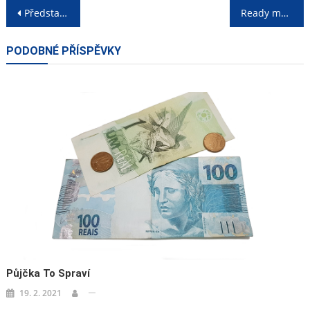
Navigace
Představte své služby
Ready made společnosti
pro
PODOBNÉ PŘÍSPĚVKY
příspěvek
Půjčka To Spraví
19. 2. 2021