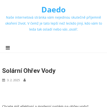
Daedo
Naše internetová stránka vám nejednou skutečně příjemně
okoření život. V čemž je tato lepší než leckdo jiný, kdo vám to
leda tak osladí nebo vás ‚osolí‘.
Solární Ohřev Vody
3. 2. 2025
Chcete mít efektivní a moderní systém na ohřev vody?