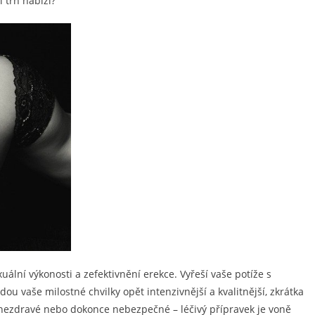
 trh nabízí?
uální výkonosti a zefektivnění erekce. Vyřeší vaše potíže s
vaše milostné chvilky opět intenzivnější a kvalitnější, zkrátka
ak nezdravé nebo dokonce nebezpečné – léčivý přípravek je voně