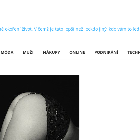
oření život. V čemž je tato lepší než leckdo jiný, kdo vám to leda 
MÓDA
MUŽI
NÁKUPY
ONLINE
PODNIKÁNÍ
TECH