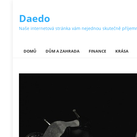
Daedo
Naše internetová stránka vám nejednou skutečně příjemně ok
DOMŮ
DŮM A ZAHRADA
FINANCE
KRÁSA