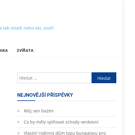
tak osladí nebo vás ‚osolí‘.
NIKA
ZVÍŘATA
Vyhledávání
NEJNOVĚJŠÍ PŘÍSPĚVKY
Můj sen bazén
Co by měly splňovat schody venkovní
Vlastní rodinný dům typu bungalovu pro