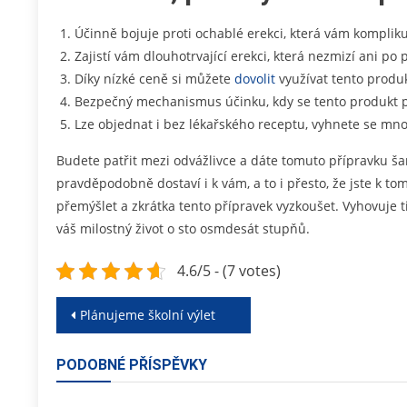
Účinně bojuje proti ochablé erekci, která vám kompliku
Zajistí vám dlouhotrvající erekci, která nezmizí ani po
Díky nízké ceně si můžete
dovolit
využívat tento produk
Bezpečný mechanismus účinku, kdy se tento produkt pos
Lze objednat i bez lékařského receptu, vyhnete se mn
Budete patřit mezi odvážlivce a dáte tomuto přípravku šan
pravděpodobně dostaví i k vám, a to i přesto, že jste k t
přemýšlet a zkrátka tento přípravek vyzkoušet. Vyhovuje
váš milostný život o sto osmdesát stupňů.
4.6/5 - (7 votes)
Navigace
Plánujeme školní výlet
pro
PODOBNÉ PŘÍSPĚVKY
příspěvek