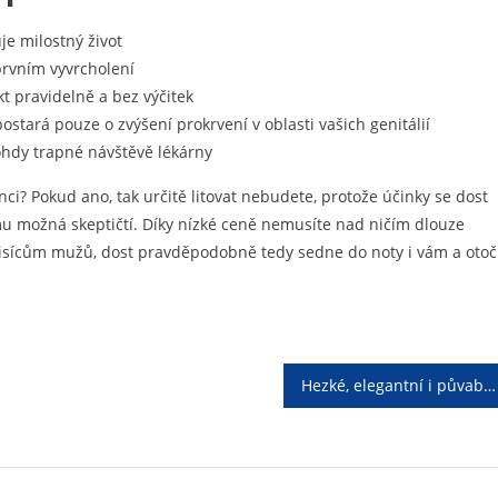
je milostný život
 prvním vyvrcholení
t pravidelně a bez výčitek
tará pouze o zvýšení prokrvení v oblasti vašich genitálií
ohdy trapné návštěvě lékárny
ci? Pokud ano, tak určitě litovat nebudete, protože účinky se dost
omu možná skeptičtí. Díky nízké ceně nemusíte nad ničím dlouze
 tisícům mužů, dost pravděpodobně tedy sedne do noty i vám a otoč
Hezké, elegantní i půvabné