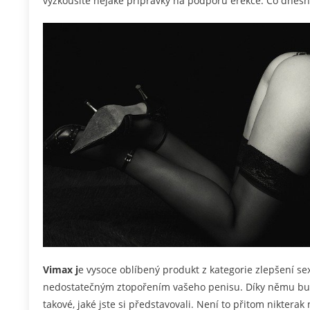
vyzkoušíte nějaké přípravky na podporu erekce. Co dnešní
Vimax
j
e vysoce oblíbený produkt z kategorie zlepšení sex
nedostatečným ztopořením vašeho penisu. Díky němu budou 
takové, jaké jste si představovali. Není to přitom nikter