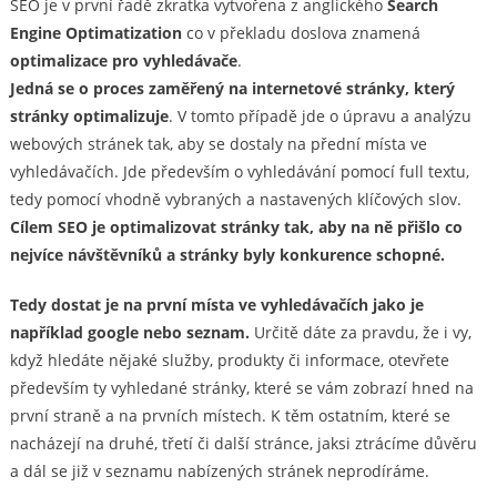
SEO je v první řadě zkratka vytvořena z anglického
Search
Engine Optimatization
co v překladu doslova znamená
optimalizace pro vyhledávače
.
Jedná se o proces zaměřený na internetové stránky, který
stránky optimalizuje
. V tomto případě jde o úpravu a analýzu
webových stránek tak, aby se dostaly na přední místa ve
vyhledávačích. Jde především o vyhledávání pomocí full textu,
tedy pomocí vhodně vybraných a nastavených klíčových slov.
Cílem SEO je optimalizovat stránky tak, aby na ně přišlo co
nejvíce návštěvníků a stránky byly konkurence schopné.
Tedy dostat je na první místa ve vyhledávačích jako je
například google nebo seznam.
Určitě dáte za pravdu, že i vy,
když hledáte nějaké služby, produkty či informace, otevřete
především ty vyhledané stránky, které se vám zobrazí hned na
první straně a na prvních místech. K těm ostatním, které se
nacházejí na druhé, třetí či další stránce, jaksi ztrácíme důvěru
a dál se již v seznamu nabízených stránek neprodíráme.