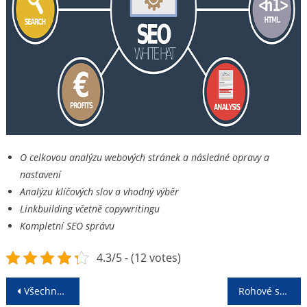
O celkovou analýzu webových stránek a následné opravy a
nastavení
Analýzu klíčových slov a vhodný výběr
Linkbuilding včetně copywritingu
Kompletní SEO správu
4.3/5 - (12 votes)
Navigace
Všechno pro dokonale průzračnou vodu
Rohové sedačky