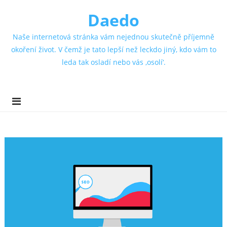
Daedo
Naše internetová stránka vám nejednou skutečně příjemně
okoření život. V čemž je tato lepší než leckdo jiný, kdo vám to
leda tak osladí nebo vás ‚osolí‘.