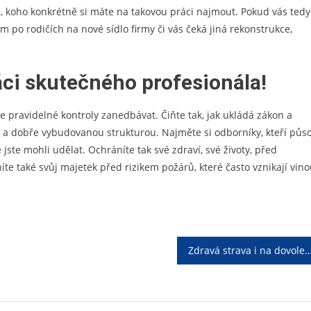
, koho konkrétně si máte na takovou práci najmout. Pokud vás tedy
 po rodičích na nové sídlo firmy či vás čeká jiná rekonstrukce,
áci skutečného profesionála!
e pravidelné kontroly zanedbávat. Čiňte tak, jak ukládá zákon a
a dobře vybudovanou strukturou. Najměte si odborníky, kteří půs
jste mohli udělat. Ochráníte tak své zdraví, své životy, před
e také svůj majetek před rizikem požárů, které často vznikají vin
Zdravá strava i na dovo