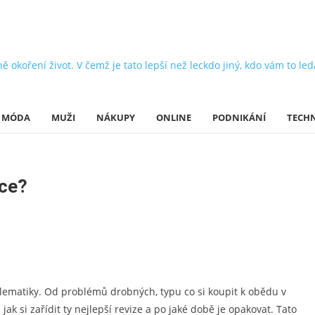
oření život. V čemž je tato lepší než leckdo jiný, kdo vám to leda 
MÓDA
MUŽI
NÁKUPY
ONLINE
PODNIKÁNÍ
TECH
ace?
oblematiky. Od problémů drobných, typu co si koupit k obědu v
ak si zařídit ty nejlepší
revize
a po jaké době je opakovat. Tato