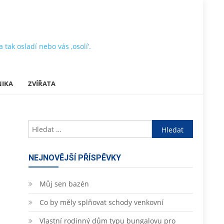
tak osladí nebo vás ‚osolí‘.
NIKA
ZVÍŘATA
Vyhledávání
NEJNOVĚJŠÍ PŘÍSPĚVKY
Můj sen bazén
Co by měly splňovat schody venkovní
Vlastní rodinný dům typu bungalovu pro