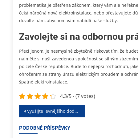
problematika je ošetřena zákonem, který vám ale neřekne
čeká náročná nová elektroinstalace, nebo přestavujete dům
dovolte nám, abychom vám nabídli naše služby.
Zavolejte si na odbornou pr
Přeci jenom, je nesmyslné zbytečně riskovat tím, že budet
najměte si naši zavedenou společnost se silným zázemím 
po celé České republice. Bude to nejlepší rozhodnutí, jaké 
ohrožením ze strany úrazu elektrickým proudem a ochránít
špatné elektroinstalace.
4.3/5 - (7 votes)
Navigace
Využijte levnějšího dodavatele a šetřete svoje peníze každý rok
pro
PODOBNÉ PŘÍSPĚVKY
příspěvek