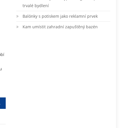
trvalé bydlení
Balónky s potiskem jako reklamní prvek
Kam umístit zahradní zapuštěný bazén
obí
ou
lené