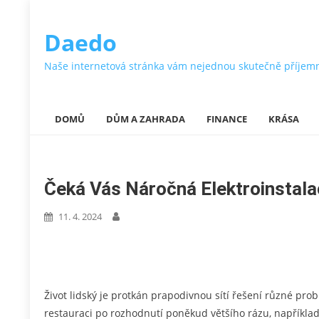
Daedo
Naše internetová stránka vám nejednou skutečně příjemně ok
DOMŮ
DŮM A ZAHRADA
FINANCE
KRÁSA
Čeká Vás Náročná Elektroinstal
11. 4. 2024
Život lidský je protkán prapodivnou sítí řešení různé pr
restauraci po rozhodnutí poněkud většího rázu, například j